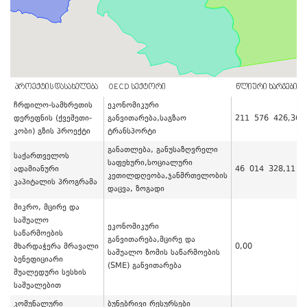
ᲞᲠᲝᲔᲥᲢᲘᲡ ᲓᲐᲡᲐᲮᲔᲚᲔᲑᲐ
OECD ᲡᲔᲥᲢᲝᲠᲘ
ᲬᲚᲘᲣᲠᲘ ᲮᲐᲠᲯᲔᲑᲘ / 
ჩრდილო-სამხრეთის
ეკონომიკური
დერეფნის (ქვეშეთი-
განვითარება,საგზაო
211 576 426,36
კობი) გზის პროექტი
ტრანსპორტი
განათლება, განუსაზღვრელი
საქართველოს
საფეხური,სოციალური
ადამიანური
46 014 328,11
კეთილდღეობა,ჯანმრთელობის
კაპიტალის პროგრამა
დაცვა, ზოგადი
მიკრო, მცირე და
საშუალო
ეკონომიკური
საწარმოების
განვითარება,მცირე და
მხარდაჭერა მრავალი
0,00
საშუალო ზომის საწარმოების
ბენეფიციარი
(SME) განვითარება
შუალედური სესხის
საშუალებით
კომუნალური
ბუნებრივი რესურსები