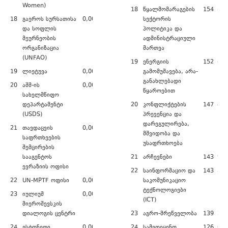
Women)
18
წყალმომარაგების
154 835
18
გაეროს სურსათისა
0,00
სექტორის
და სოფლის
პოლიტიკა და
მეურნეობის
ადმინისტრაციული
ორგანიზაცია
მართვა
(UNFAO)
19
ენერგიის
152 600
19
ლიეტუვა
0,00
გამომუშავება, არა-
განახლებადი
20
აშშ-ის
0,00
წყაროებით
სახელმწიფო
დეპარტამენტი
20
კონფლიქტების
147 425
(USDS)
პრევენცია და
დარეგულირება,
21
თავდაცვის
0,00
მშვიდობა და
საფრთხეების
უსაფრთხოება
შემცირების
სააგენტოს
21
არჩევნები
143 976
ევრაზიის ოფისი
22
საინფორმაციო და
143 883
22
UN-MPTF ოფისი
0,00
საკომუნიკაციო
ტექნოლოგიები
23
იულიუშ
0,00
(ICT)
მიეროშევსკის
დიალოგის ცენტრი
23
აგრო-მრეწველობა
139 209
24
ესტონეთი
0,00
24
სამედიცინო
126 026