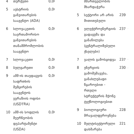
4
თურქეთი
0,00
მმართველობის
მხარდაჭერა
5
ავსტრიის
0,00
განვითარების
5
სექტორი არ არის
239 764
სააგენტო (ADA)
მითითებული
6
სლოვაკეთის
0,00
6
ელექტროენერგიის
237 600
საერთაშორისო
გადაცემა და
განვითარების
განაწილება
თანამშრომლობის
(ცენტრალიზებული
სააგენტო
ქსელები)
7
სლოვაკეთი
0,00
7
ვალის გამოსყიდვა
237 000
8
ბულგარეთი
0,00
8
ენერგიის
230 476
გამომუშავება,
9
აშშ-ის თავდაცვის
0,00
განახლებადი
საფრთხის
წყაროებით -
შემცირების
რთული
სააგენტოს
სტრუქტურის მქონე
ევრაზიის ოფისი
ტექნოლოგიებით
(USDTRA)
9
ბიოლოგიური
228 242
10
აშშ-ის სოფლის
0,00
მრავალფეროვნება
მეურნეობის
დეპარტამენტი
10
მულტისექტორული
221 543
(USDA)
დახმარება