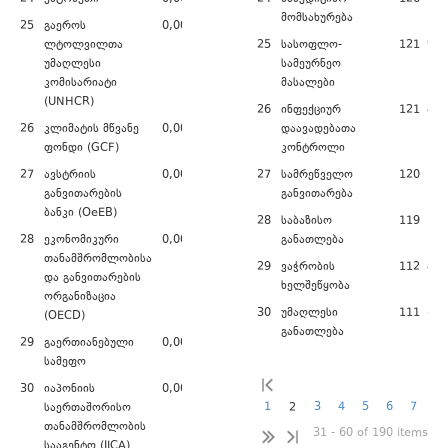
მომსახურება
25
გაეროს
0,00
ლტოლვილთა
25
სასოფლო-
121 935
უმაღლესი
სამეურნეო
კომისარიატი
მასალები
(UNHCR)
26
ინფექციურ
121 454
26
კლიმატის მწვანე
0,00
დაავადებათა
ფონდი (GCF)
კონტროლი
27
ავსტრიის
0,00
27
სამრეწველო
120 118
განვითარების
განვითარება
ბანკი (OeEB)
28
საბაზისო
119 728
28
ეკონომიკური
0,00
განათლება
თანამშრომლობისა
29
ვაჭრობის
112 480
და განვითარების
ხელშეწყობა
ორგანიზაცია
30
უმაღლესი
111 891
(OECD)
განათლება
29
გაერთიანებული
0,00
სამეფო
30
იაპონიის
0,00
1
3
4
5
6
7
2
საერთაშორისო
თანამშრომლობის
31 - 60 of 190 items
სააგენტო (JICA)