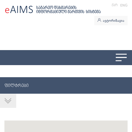
ᲥᲐᲠ
ENG
ავტორიზაცია
ᲤᲘᲚᲢᲠᲔᲑᲘ