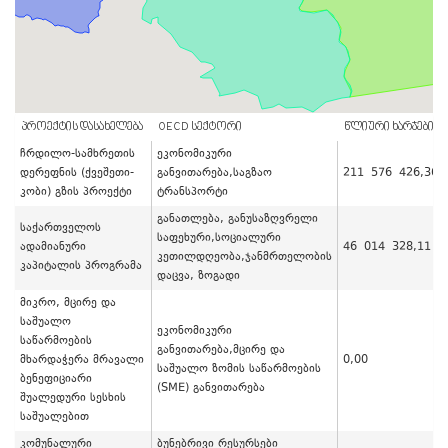
ᲞᲠᲝᲔᲥᲢᲘᲡ ᲓᲐᲡᲐᲮᲔᲚᲔᲑᲐ
OECD ᲡᲔᲥᲢᲝᲠᲘ
ᲬᲚᲘᲣᲠᲘ ᲮᲐᲠᲯᲔᲑᲘ / 
ჩრდილო-სამხრეთის
ეკონომიკური
დერეფნის (ქვეშეთი-
განვითარება,საგზაო
211 576 426,36
კობი) გზის პროექტი
ტრანსპორტი
განათლება, განუსაზღვრელი
საქართველოს
საფეხური,სოციალური
ადამიანური
46 014 328,11
კეთილდღეობა,ჯანმრთელობის
კაპიტალის პროგრამა
დაცვა, ზოგადი
მიკრო, მცირე და
საშუალო
ეკონომიკური
საწარმოების
განვითარება,მცირე და
მხარდაჭერა მრავალი
0,00
საშუალო ზომის საწარმოების
ბენეფიციარი
(SME) განვითარება
შუალედური სესხის
საშუალებით
კომუნალური
ბუნებრივი რესურსები