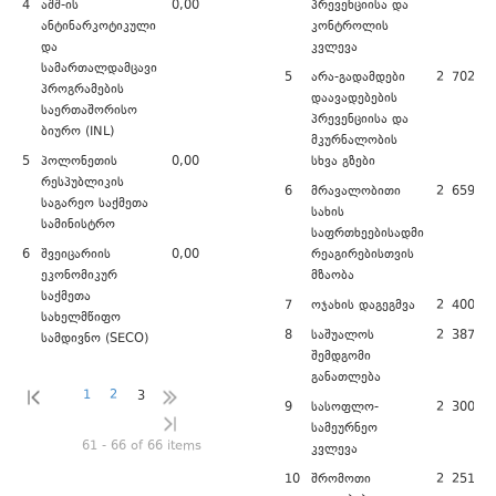
4
აშშ-ის
0,00
პრევენციისა და
ანტინარკოტიკული
კონტროლის
და
კვლევა
სამართალდამცავი
5
არა-გადამდები
2 702 26
პროგრამების
დაავადებების
საერთაშორისო
პრევენციისა და
ბიურო (INL)
მკურნალობის
5
პოლონეთის
0,00
სხვა გზები
რესპუბლიკის
6
მრავალობითი
2 659 79
საგარეო საქმეთა
სახის
სამინისტრო
საფრთხეებისადმი
6
შვეიცარიის
0,00
რეაგირებისთვის
ეკონომიკურ
მზაობა
საქმეთა
7
ოჯახის დაგეგმვა
2 400 00
სახელმწიფო
8
საშუალოს
2 387 23
სამდივნო (SECO)
შემდგომი
განათლება
1
2
3
9
სასოფლო-
2 300 00
სამეურნეო
61 - 66 of 66 items
კვლევა
10
შრომოთი
2 251 82