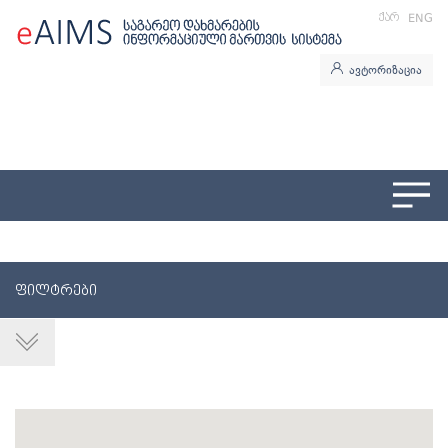
ᲥᲐᲠ
ENG
ავტორიზაცია
ᲤᲘᲚᲢᲠᲔᲑᲘ