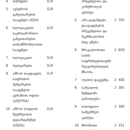
4
თურქეთი
0,00
პრევენციისა და
კონტროლის
5
ავსტრიის
0,00
კვლევა
განვითარების
სააგენტო (ADA)
5
არა-გადამდები
2 702 26
დაავადებების
6
სლოვაკეთის
0,00
პრევენციისა და
საერთაშორისო
მკურნალობის
განვითარების
სხვა გზები
თანამშრომლობის
სააგენტო
6
მრავალობითი
2 659 79
სახის
7
სლოვაკეთი
0,00
საფრთხეებისადმი
8
ბულგარეთი
0,00
რეაგირებისთვის
მზაობა
9
აშშ-ის თავდაცვის
0,00
საფრთხის
7
ოჯახის დაგეგმვა
2 400 00
შემცირების
8
საშუალოს
2 387 23
სააგენტოს
შემდგომი
ევრაზიის ოფისი
განათლება
(USDTRA)
9
სასოფლო-
2 300 00
10
აშშ-ის სოფლის
0,00
სამეურნეო
მეურნეობის
კვლევა
დეპარტამენტი
(USDA)
10
შრომოთი
2 251 82