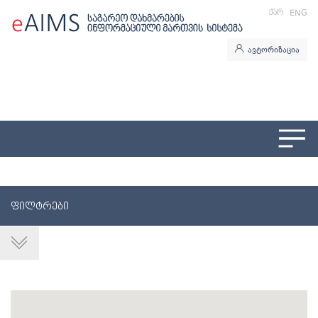
ᲥᲐᲠ
ENG
ავტორიზაცია
ᲤᲘᲚᲢᲠᲔᲑᲘ