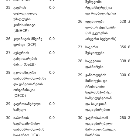
შემდგომი
25
გაეროს
0,00
რეკონსტრუქცია
ლტოლვილთა
და რეაბილიტაცია
უმაღლესი
26
დევნილები
528 356,
კომისარიატი
დონორ ქვეყნებში
(UNHCR)
(არ ეკუთვნის
26
კლიმატის მწვანე
0,00
არცერთ სექტორს)
ფონდი (GCF)
27
საჯარო
356 876,
27
ავსტრიის
0,00
შესყიდვები
განვითარების
28
საკვებით
338 819,
ბანკი (OeEB)
დახმარება
28
ეკონომიკური
0,00
29
განათლების
300 000,
თანამშრომლობისა
მიწოდება და
და განვითარების
ტრენინგები
ორგანიზაცია
სატრანსპორტო
(OECD)
საშუალებებთან
29
გაერთიანებული
0,00
და საცავთან
სამეფო
დაკავშირებით
30
იაპონიის
0,00
30
ვაჭრობასთან
280 241,
საერთაშორისო
დაკავშირებული
თანამშრომლობის
მარეგულირებელი
სააგენტო (JICA)
ნორმები