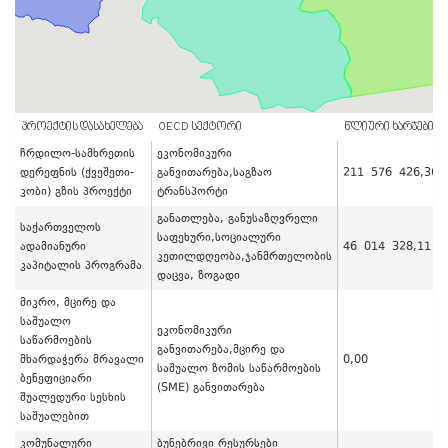
ᲞᲠᲝᲔᲥᲢᲘᲡ ᲓᲐᲡᲐᲮᲔᲚᲔᲑᲐ
OECD ᲡᲔᲥᲢᲝᲠᲘ
ᲬᲚᲘᲣᲠᲘ ᲮᲐᲠᲯᲔᲑᲘ / 
ჩრდილო-სამხრეთის
ეკონომიკური
დერეფნის (ქვეშეთი-
განვითარება,საგზაო
211 576 426,36
კობი) გზის პროექტი
ტრანსპორტი
განათლება, განუსაზღვრელი
საქართველოს
საფეხური,სოციალური
ადამიანური
46 014 328,11
კეთილდღეობა,ჯანმრთელობის
კაპიტალის პროგრამა
დაცვა, ზოგადი
მიკრო, მცირე და
საშუალო
ეკონომიკური
საწარმოების
განვითარება,მცირე და
მხარდაჭერა მრავალი
0,00
საშუალო ზომის საწარმოების
ბენეფიციარი
(SME) განვითარება
შუალედური სესხის
საშუალებით
კომუნალური
ბუნებრივი რესურსები